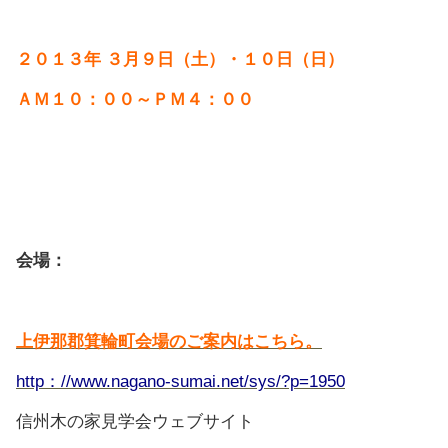
２０１３年 ３月９日（土）・１０日（日）
ＡＭ１０：００～ＰＭ４：００
会場：
上伊那郡箕輪町会場のご案内はこちら。
http：//www.nagano-sumai.net/sys/?p=1950
信州木の家見学会ウェブサイト