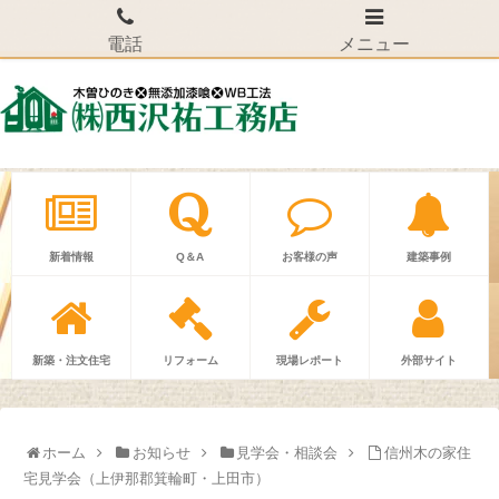
電話
メニュー
新着情報
Q＆A
お客様の声
建築事例
新築・注文住宅
リフォーム
現場レポート
外部サイト
ホーム
お知らせ
見学会・相談会
信州木の家住
宅見学会（上伊那郡箕輪町・上田市）