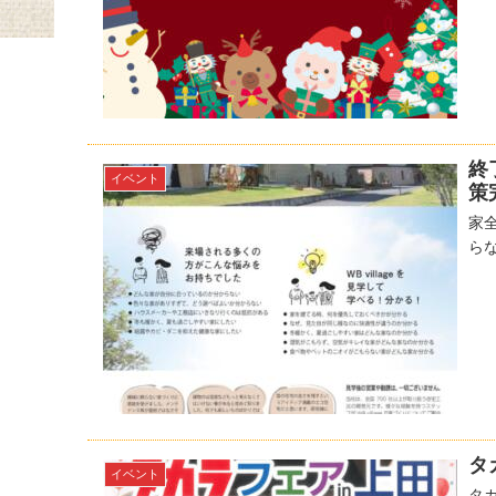
終
イベント
策
家
ら
タ
イベント
タ