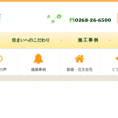
住まいへのこだわり
施 工 事 例
の声
建築事例
新築・注文住宅
リ