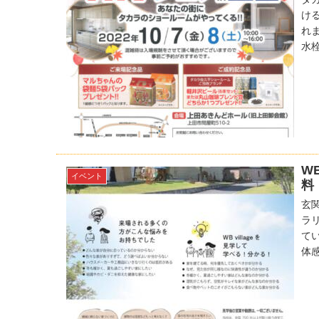
け
れ
水栓
W
イベント
料
玄
ラ
て
体