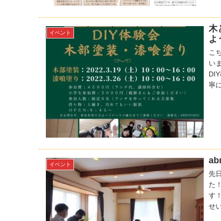
木
イベント
よ
こ
い
D
寧に
a
イベント
先
た
す
せい