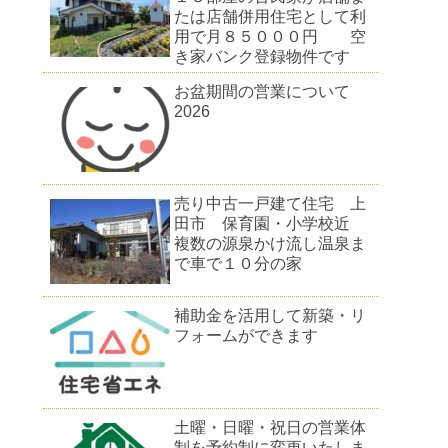
たは店舗併用住宅として利
用で月８５０００円 空
き家バンク登録物件です
お盆期間の営業について
2026
売り中古一戸建て住宅 上
田市 保育園・小学校近
複数の源泉かけ流し温泉ま
で車で１０分の家
補助金を活用して新築・リ
フォームができます
土曜・日曜・祝日の営業体
制を予約制に変更いたしま