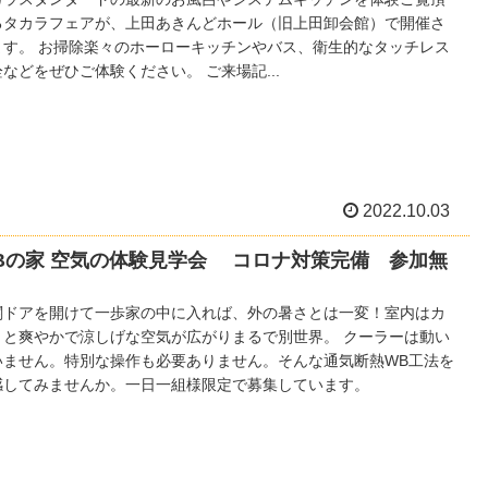
るタカラフェアが、上田あきんどホール（旧上田卸会館）で開催さ
ます。 お掃除楽々のホーローキッチンやバス、衛生的なタッチレス
などをぜひご体験ください。 ご来場記...
2022.10.03
Bの家 空気の体験見学会 コロナ対策完備 参加無
関ドアを開けて一歩家の中に入れば、外の暑さとは一変！室内はカ
リと爽やかで涼しげな空気が広がりまるで別世界。 クーラーは動い
いません。特別な操作も必要ありません。そんな通気断熱WB工法を
感してみませんか。一日一組様限定で募集しています。