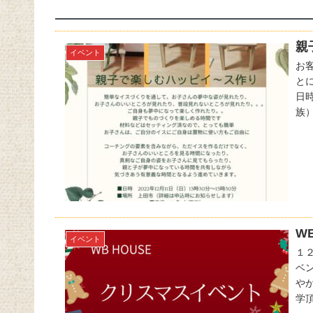
親
イベント
お
と
日
族）
W
イベント
１
ベ
や
学頂